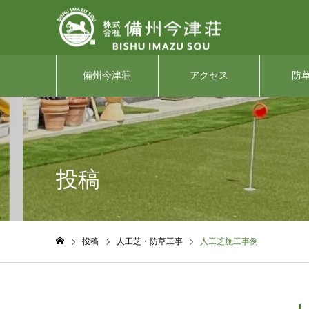
備州今津荘
アクセス
防
投稿
投稿
人工芝・防草工事
人工芝施工事例
ホーム