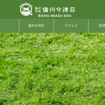
備州今津荘
アクセス
防