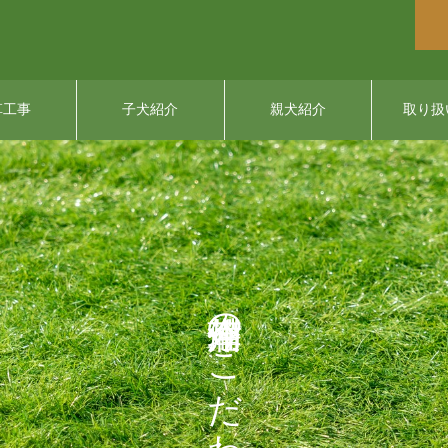
草工事
子犬紹介
親犬紹介
取り扱
備州今津荘のこだわり