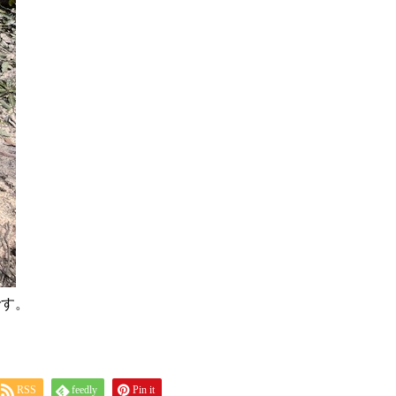
です。
RSS
feedly
Pin it