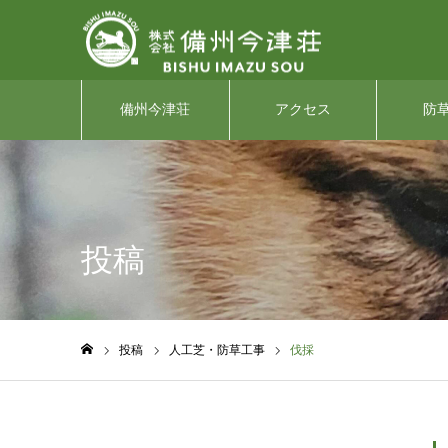
備州今津荘
アクセス
防
投稿
投稿
人工芝・防草工事
伐採
ホーム