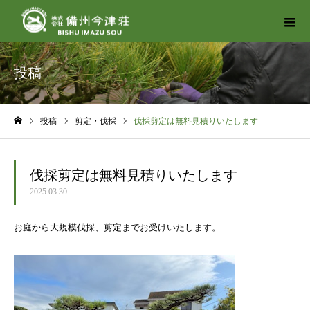
投稿
投稿
剪定・伐採
伐採剪定は無料見積りいたします
ホーム
伐採剪定は無料見積りいたします
2025.03.30
お庭から大規模伐採、剪定までお受けいたします。