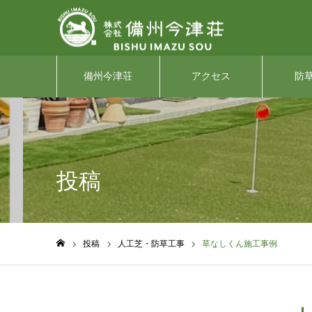
備州今津荘
アクセス
防
投稿
投稿
人工芝・防草工事
草なしくん施工事例
ホーム