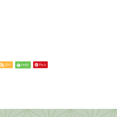
RSS
feedly
Pin it