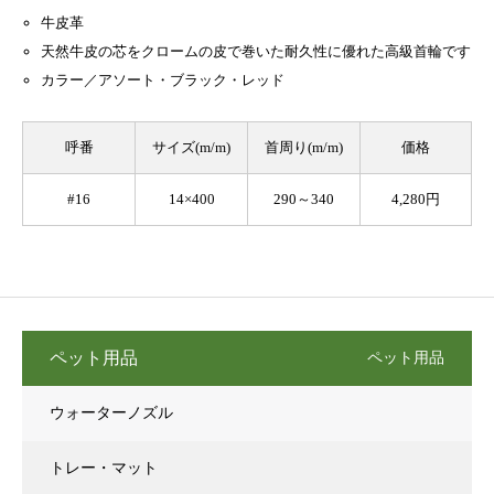
牛皮革
天然牛皮の芯をクロームの皮で巻いた耐久性に優れた高級首輪です
カラー／アソート・ブラック・レッド
呼番
サイズ(m/m)
首周り(m/m)
価格
#16
14×400
290～340
4,280円
ペット用品
ペット用品
ウォーターノズル
トレー・マット