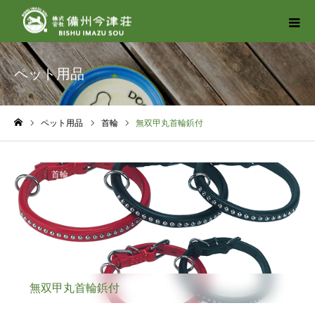
ペット用品
ペット用品
首輪
無双甲丸首輪鋲付
ホーム
首輪
無双甲丸首輪鋲付